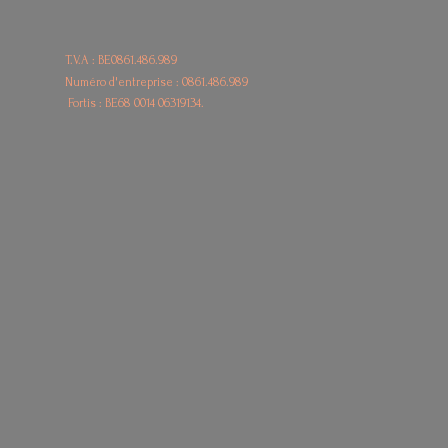
T.V.A : BE0861.486.989
Numéro d'entreprise : 0861.486.989
Fortis : BE68
0014 06319134.