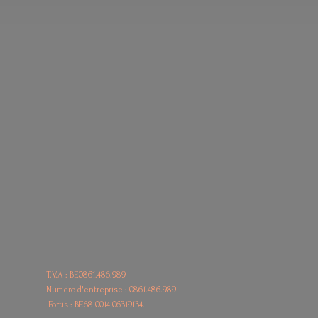
T.V.A : BE0861.486.989
Numéro d'entreprise : 0861.486.989
Fortis : BE68
0014 06319134.