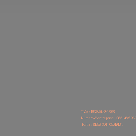
T.V.A : BE0861.486.989
Numéro d'entreprise : 0861.486.98
Fortis : BE68
0014 06319134.