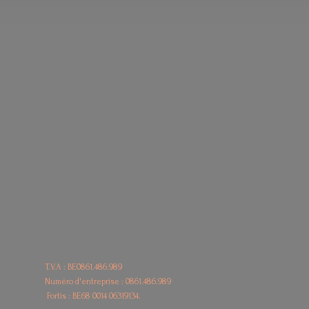
T.V.A : BE0861.486.989
Numéro d'entreprise : 0861.486.989
Fortis : BE68
0014 06319134.