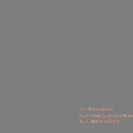
T.V.A : BE0861.486.989
Numéro d'entreprise : 0861.486.98
Fortis : BE68
0014 06319134.