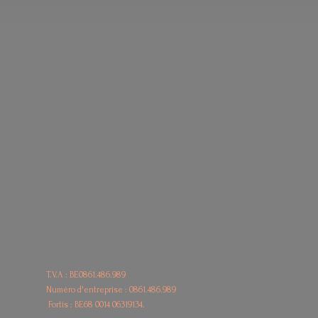
T.V.A : BE0861.486.989
Numéro d'entreprise : 0861.486.989
Fortis : BE68
0014 06319134.