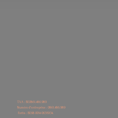
T.V.A : BE0861.486.989
Numéro d'entreprise : 0861.486.989
Fortis : BE68
0014 06319134.