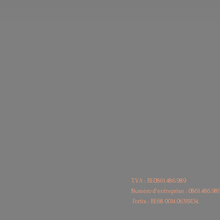
T.V.A : BE0861.486.989
Numéro d'entreprise : 0861.486.98
Fortis : BE68
0014 06319134.