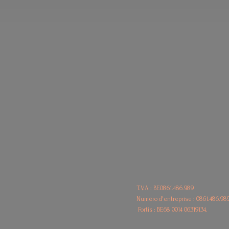
T.V.A : BE0861.486.989
Numéro d'entreprise : 0861.486.98
Fortis : BE68
0014 06319134.