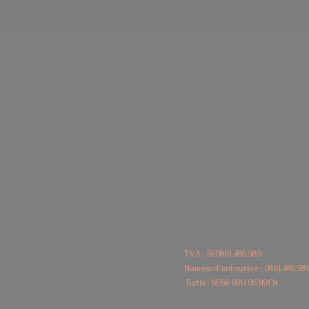
T.V.A : BE0861.486.989
Numéro d'entreprise : 0861.486.98
Fortis : BE68
0014 06319134.