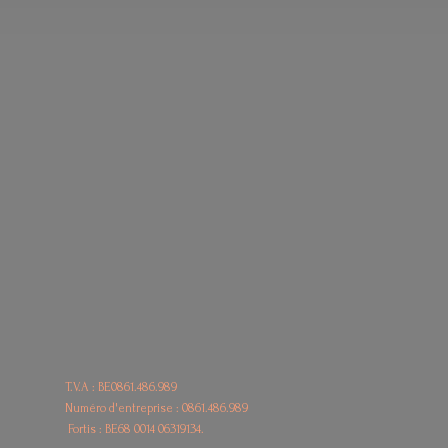
T.V.A : BE0861.486.989
Numéro d'entreprise : 0861.486.989
Fortis : BE68
0014 06319134.