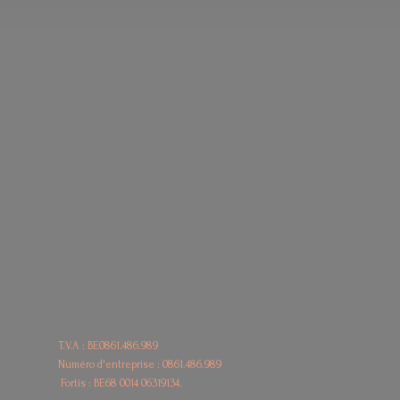
T.V.A : BE0861.486.989
Numéro d'entreprise : 0861.486.989
Fortis : BE68
0014 06319134.