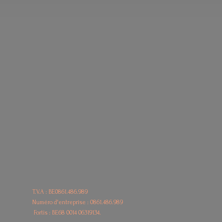
T.V.A : BE0861.486.989
Numéro d'entreprise : 0861.486.989
Fortis : BE68
0014 06319134.