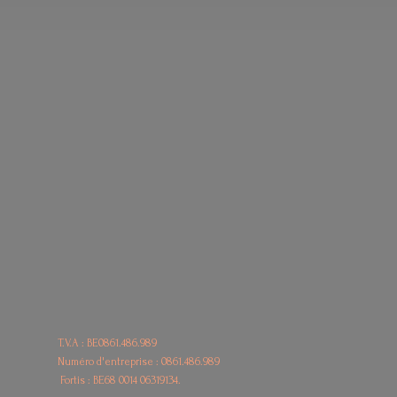
T.V.A : BE0861.486.989
Numéro d'entreprise : 0861.486.989
Fortis : BE68
0014 06319134.