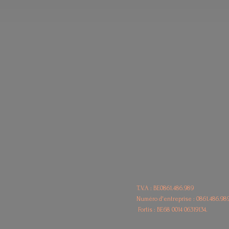
T.V.A : BE0861.486.989
Numéro d'entreprise : 0861.486.98
Fortis : BE68
0014 06319134.