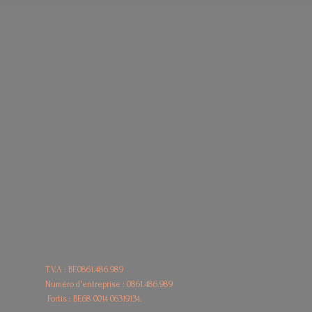
T.V.A : BE0861.486.989
Numéro d'entreprise : 0861.486.989
Fortis : BE68
0014 06319134.