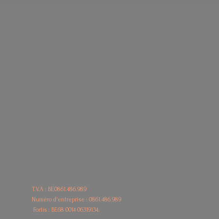
T.V.A : BE0861.486.989
Numéro d'entreprise : 0861.486.989
Fortis : BE68
0014 06319134.