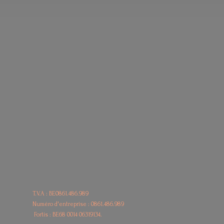
T.V.A : BE0861.486.989
Numéro d'entreprise : 0861.486.989
Fortis : BE68
0014 06319134.