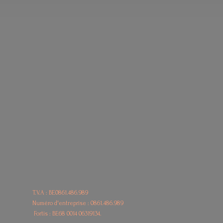
T.V.A : BE0861.486.989
Numéro d'entreprise : 0861.486.989
Fortis : BE68
0014 06319134.