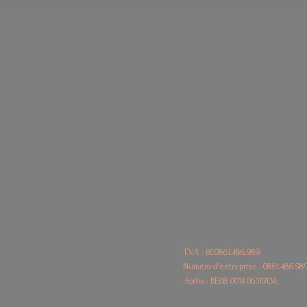
T.V.A : BE0861.486.989
Numéro d'entreprise : 0861.486.98
Fortis : BE68
0014 06319134.