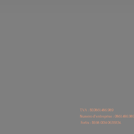
T.V.A : BE0861.486.989
Numéro d'entreprise : 0861.486.98
Fortis : BE68
0014 06319134.