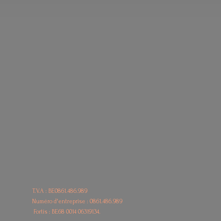
T.V.A : BE0861.486.989
Numéro d'entreprise : 0861.486.989
Fortis : BE68
0014 06319134.