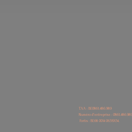
T.V.A : BE0861.486.989
Numéro d'entreprise : 0861.486.98
Fortis : BE68
0014 06319134.