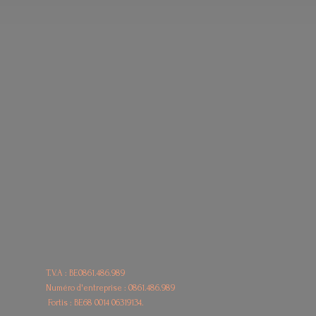
T.V.A : BE0861.486.989
Numéro d'entreprise : 0861.486.989
Fortis : BE68
0014 06319134.