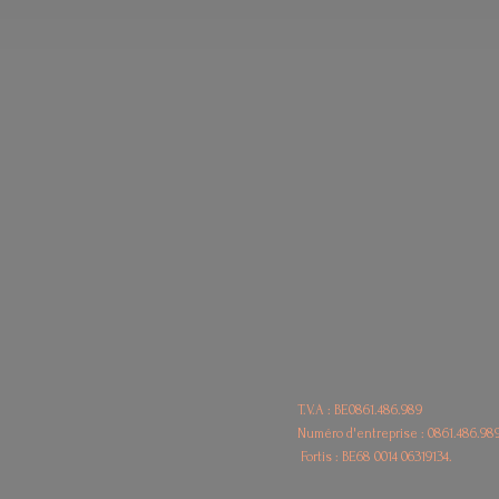
T.V.A : BE0861.486.989
Numéro d'entreprise : 0861.486.98
Fortis : BE68
0014 06319134.