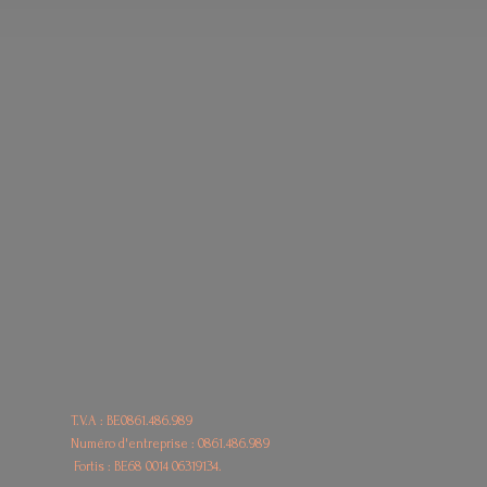
T.V.A : BE0861.486.989
Numéro d'entreprise : 0861.486.989
Fortis : BE68
0014 06319134.