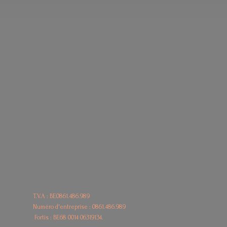
T.V.A : BE0861.486.989
Numéro d'entreprise : 0861.486.989
Fortis : BE68
0014 06319134.