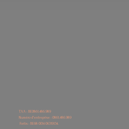
T.V.A : BE0861.486.989
Numéro d'entreprise : 0861.486.989
Fortis : BE68
0014 06319134.