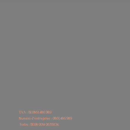
T.V.A : BE0861.486.989
Numéro d'entreprise : 0861.486.989
Fortis : BE68
0014 06319134.