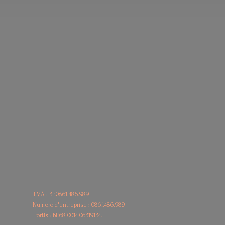
T.V.A : BE0861.486.989
Numéro d'entreprise : 0861.486.989
Fortis : BE68
0014 06319134.