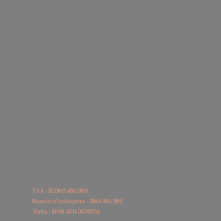
T.V.A : BE0861.486.989
Numéro d'entreprise : 0861.486.989
Fortis : BE68
0014 06319134.