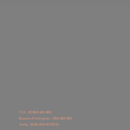
T.V.A : BE0861.486.989
Numéro d'entreprise : 0861.486.989
Fortis : BE68
0014 06319134.