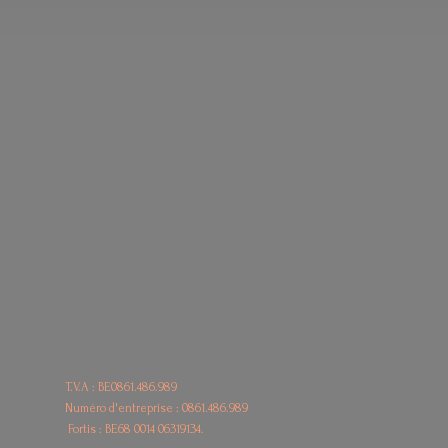
T.V.A : BE0861.486.989
Numéro d'entreprise : 0861.486.989
Fortis : BE68
0014 06319134.