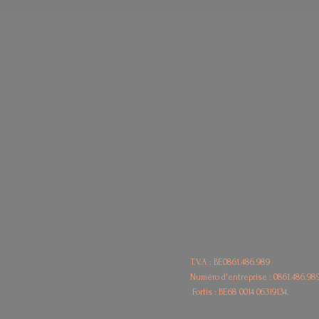
T.V.A : BE0861.486.989
Numéro d'entreprise : 0861.486.98
Fortis : BE68
0014 06319134.