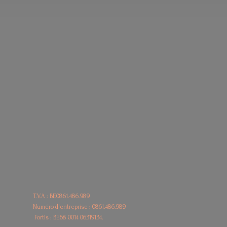
T.V.A : BE0861.486.989
Numéro d'entreprise : 0861.486.989
Fortis : BE68
0014 06319134.