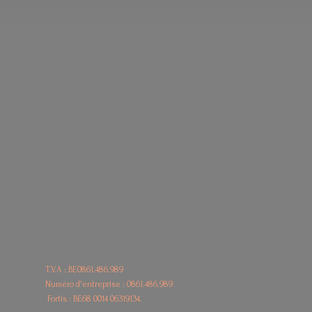
T.V.A : BE0861.486.989
Numéro d'entreprise : 0861.486.989
Fortis : BE68
0014 06319134.