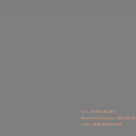
T.V.A : BE0861.486.989
Numéro d'entreprise : 0861.486.98
Fortis : BE68
0014 06319134.