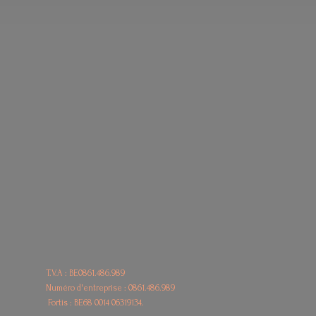
T.V.A : BE0861.486.989
Numéro d'entreprise : 0861.486.989
Fortis : BE68
0014 06319134.