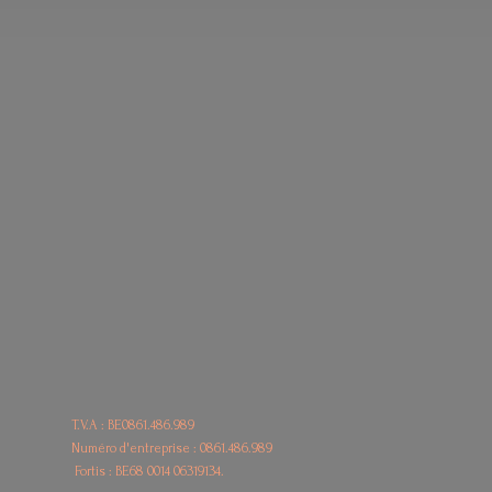
T.V.A : BE0861.486.989
Numéro d'entreprise : 0861.486.989
Fortis : BE68
0014 06319134.