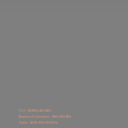
T.V.A : BE0861.486.989
Numéro d'entreprise : 0861.486.989
Fortis : BE68
0014 06319134.