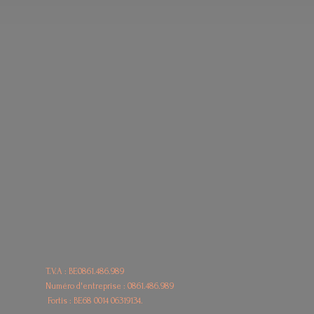
T.V.A : BE0861.486.989
Numéro d'entreprise : 0861.486.989
Fortis : BE68
0014 06319134.