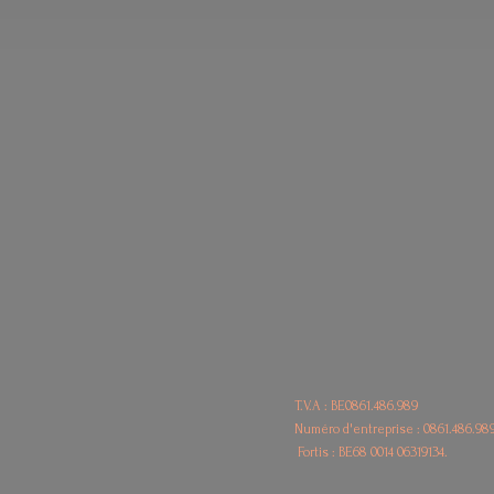
T.V.A : BE0861.486.989
Numéro d'entreprise : 0861.486.98
Fortis : BE68
0014 06319134.