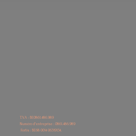
T.V.A : BE0861.486.989
Numéro d'entreprise : 0861.486.989
Fortis : BE68
0014 06319134.