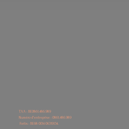
T.V.A : BE0861.486.989
Numéro d'entreprise : 0861.486.989
Fortis : BE68
0014 06319134.