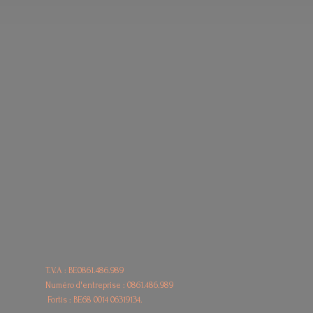
T.V.A : BE0861.486.989
Numéro d'entreprise : 0861.486.989
Fortis : BE68
0014 06319134.