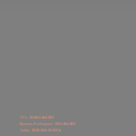
T.V.A : BE0861.486.989
Numéro d'entreprise : 0861.486.989
Fortis : BE68
0014 06319134.