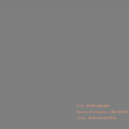
T.V.A : BE0861.486.989
Numéro d'entreprise : 0861.486.98
Fortis : BE68
0014 06319134.