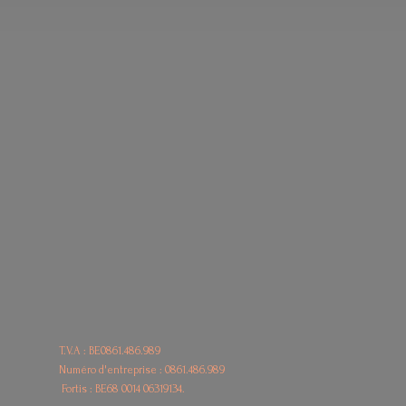
T.V.A : BE0861.486.989
Numéro d'entreprise : 0861.486.989
Fortis : BE68
0014 06319134.