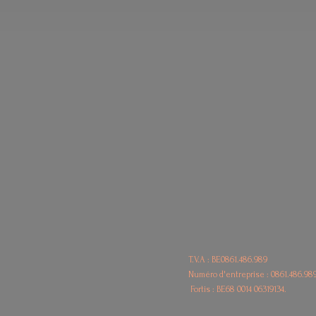
T.V.A : BE0861.486.989
Numéro d'entreprise : 0861.486.98
Fortis : BE68
0014 06319134.