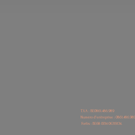
T.V.A : BE0861.486.989
Numéro d'entreprise : 0861.486.98
Fortis : BE68
0014 06319134.